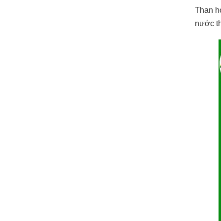
Than ho
nước th