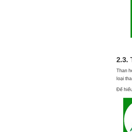
2.3.
Than ho
loại th
Để hiểu