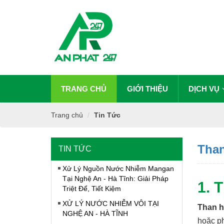
TRANG CHỦ
GIỚI THIỆU
DỊCH VỤ
Trang chủ
Tin Tức
Than
TIN TỨC
Xử Lý Nguồn Nước Nhiễm Mangan
Tại Nghệ An - Hà Tĩnh: Giải Pháp
1. 
Triệt Để, Tiết Kiệm
XỬ LÝ NƯỚC NHIỄM VÔI TẠI
Than h
NGHỆ AN - HÀ TĨNH
hoặc ph