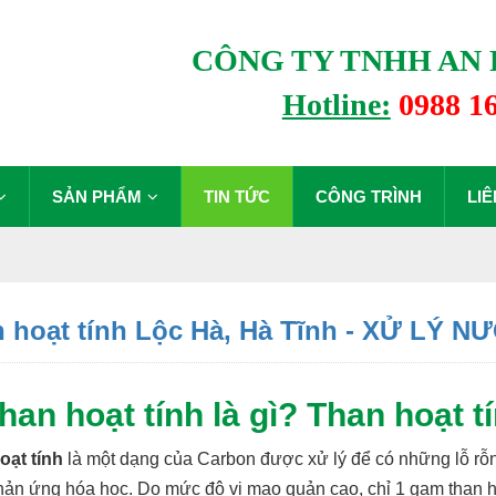
CÔNG TY TNHH AN 
Hotline:
0988 1
SẢN PHẨM
TIN TỨC
CÔNG TRÌNH
LIÊ
 hoạt tính Lộc Hà, Hà Tĩnh - XỬ LÝ
Than hoạt tính là gì? Than hoạt t
oạt tính
là một dạng của Carbon được xử lý để có những lỗ rỗng
ản ứng hóa học. Do mức độ vi mao quản cao, chỉ 1 gam than hoạ