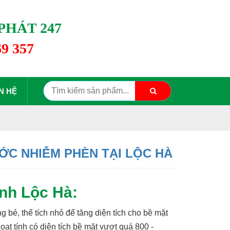
PHÁT 247
69 357
N HỆ
 NƯỚC NHIỄM PHÈN TẠI LỘC HÀ
ính Lộc Hà:
 bé, thể tích nhỏ để tăng diện tích cho bề mặt
t tính có diện tích bề mặt vượt quá 800 -