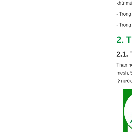
khử mùi
- Trong
- Trong
2. 
2.1.
Than ho
mesh, 5
lý nước