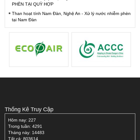
PHÈN TẠI QUỲ HỢP
Than hoạt tính Nam Đàn, Nghệ An - Xử lý nước nhiễm phèn
tại Nam Đàn
Thống Kê Truy Cập
Hôm nay:
227
Trong tuần:
4291
Tháng này:
14483
Tất cả:
803614