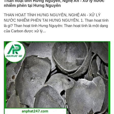
Than hoạt tính Hưng Nguyên, Nghệ An - Xử lý nước
nhiễm phèn tại Hưng Nguyên
THAN HOẠT TÍNH HƯNG NGUYÊN, NGHỆ AN - XỬ LÝ
NƯỚC NHIỄM PHÈN TẠI HƯNG NGUYÊN. 1. Than hoạt tính
là gì? Than hoạt tính Hưng Nguyên: Than hoạt tính là một dạng
của Carbon được xử lý...