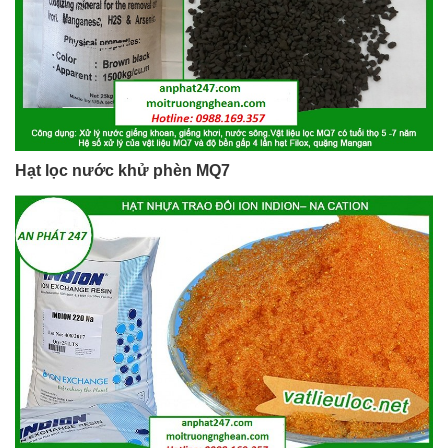
Hạt lọc nước khử phèn MQ7