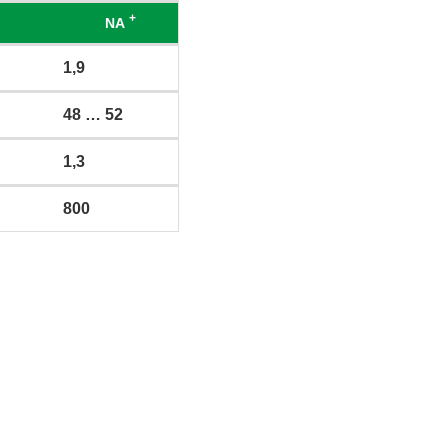
+
NA
1,9
48 … 52
1,3
800