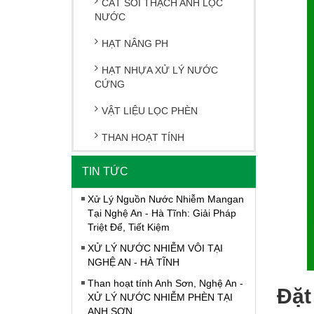
CÁT SỎI THẠCH ANH LỌC
NƯỚC
HẠT NÂNG PH
HẠT NHỰA XỬ LÝ NƯỚC
CỨNG
VẬT LIỆU LỌC PHÈN
THAN HOẠT TÍNH
TIN TỨC
Xử Lý Nguồn Nước Nhiễm Mangan
Tại Nghệ An - Hà Tĩnh: Giải Pháp
Triệt Để, Tiết Kiệm
XỬ LÝ NƯỚC NHIỄM VÔI TẠI
NGHỆ AN - HÀ TĨNH
Than hoạt tính Anh Sơn, Nghệ An -
Đặt
XỬ LÝ NƯỚC NHIỄM PHÈN TẠI
ANH SƠN