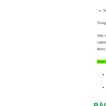
Ti
Trong
Việc 
cation
được 
Xem 
BÀI