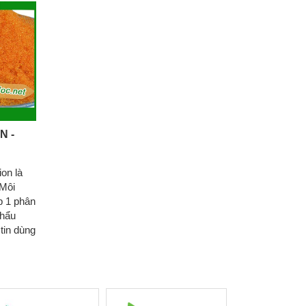
N -
ion là
Môi
p 1 phân
khẩu
tin dùng