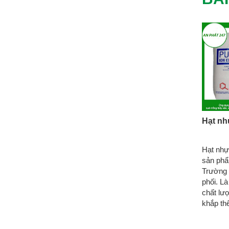
Hạt nh
Hạt nhự
sản ph
Trường 
phối. L
chất lư
khắp thế