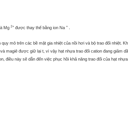
2+
+
à Mg
được thay thế bằng ion Na
.
 quy mô trên các bề mặt gia nhiệt của nồi hơi và bộ trao đổi nhiệt. K
i và magiê được giữ lại t, vì vậy hạt nhựa trao đổi cation đang giảm dầ
on, điều này sẽ dẫn đến việc phục hồi khả năng trao đổi của hạt nhựa