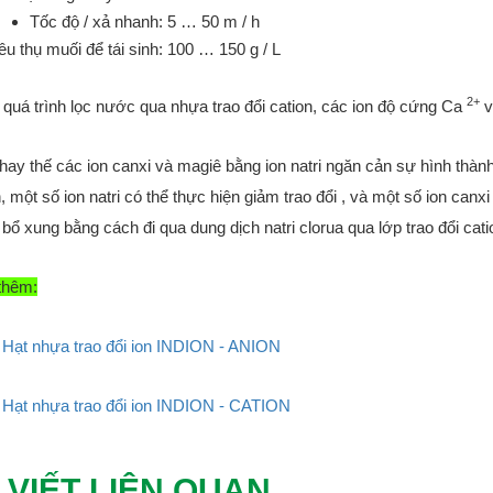
Tốc độ / xả nhanh: 5 … 50 m / h
êu thụ muối để tái sinh: 100 … 150 g / L
2+
 quá trình lọc nước qua nhựa trao đổi cation, các ion độ cứng Ca
v
thay thế các ion canxi và magiê bằng ion natri ngăn cản sự hình thành
, một số ion natri có thể thực hiện giảm trao đổi , và một số ion canx
bổ xung bằng cách đi qua dung dịch natri clorua qua lớp trao đổi cati
thêm:
Hạt nhựa trao đổi ion INDION - ANION
Hạt nhựa trao đổi ion INDION - CATION
 VIẾT LIÊN QUAN