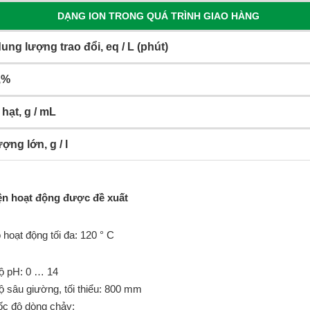
DẠNG ION TRONG QUÁ TRÌNH GIAO HÀNG
ung lượng trao đổi, eq / L (phút)
,%
hạt, g / mL
ợng lớn, g / l
ện hoạt động được đề xuất
 hoạt động tối đa: 120 ° C
ộ pH: 0 … 14
ộ sâu giường, tối thiểu: 800 mm
ốc độ dòng chảy: