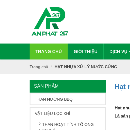
TRANG CHỦ
GIỚI THIỆU
DỊCH VỤ
Trang chủ
HẠT NHỰA XỬ LÝ NƯỚC CỨNG
Hạt
SẢN PHẨM
THAN NƯỚNG BBQ
Hạt nh
VẬT LIỆU LỌC KHÍ
Là sản 
THAN HOẠT TÍNH TỔ ONG