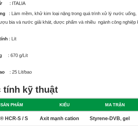
ứ
: ITALIA
ng
: Làm mềm, khử kim loại nặng trong quá trình xử lý nước uống, n
ượu bia và nước giải khát, dược phẩm và nhiều ngành công nghiệp 
tính
: Lít
g
: 670 g/Lít
ao
: 25 Lít/bao
 tính kỹ thuật
SẢN PHẨM
KIỂU
MA TRẬN
® HCR-S / S
Axit mạnh cation
Styrene-DVB, gel